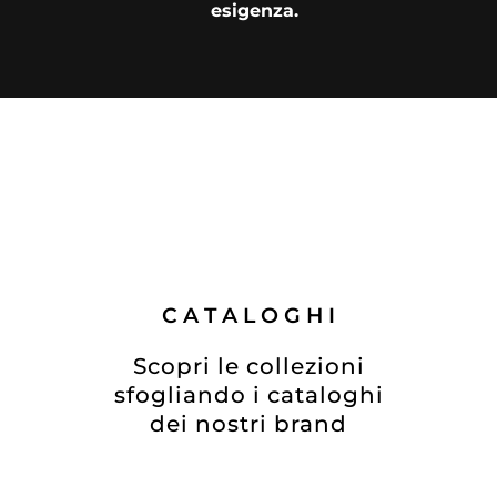
esigenza.
C A T A L O G H I
Scopri le collezioni
​sfogliando i cataloghi
dei nostri brand